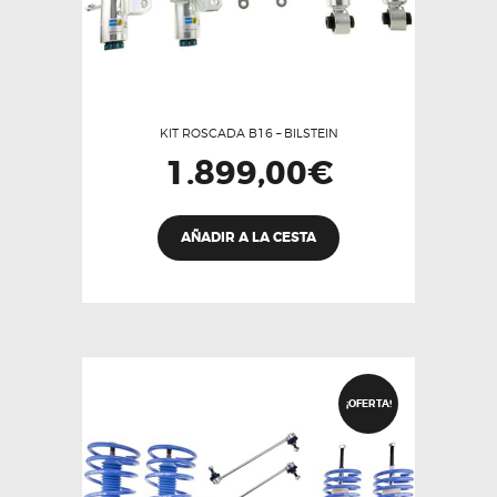
KIT ROSCADA B16 – BILSTEIN
1.899,00
€
Este
AÑADIR A LA CESTA
producto
tiene
múltiples
variantes.
Las
opciones
¡OFERTA!
se
pueden
elegir