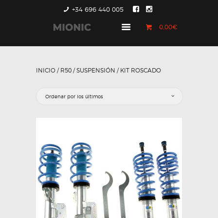
+34 696 440 005
0,00€
GENERACIÓN 1
GENERACIÓN 2
INICIO
/
R50
/
SUSPENSIÓN
/ KIT ROSCADO
GENERACIÓN 3
COUNTRYMAN &
PACEMAN
CONTACTO