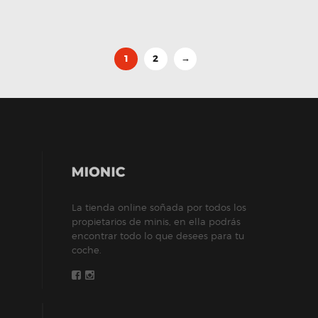
1
2
→
La tienda online soñada por todos los
propietarios de minis, en ella podrás
encontrar todo lo que desees para tu
coche.