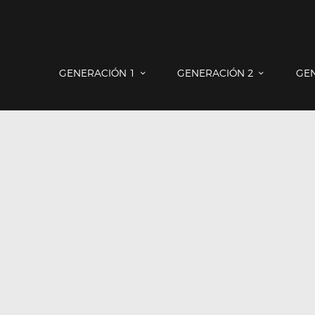
GENERACIÓN 1
GENERACIÓN 2
GENERACIÓN 3
COUNTRYMAN & PACEMAN
GENERACIÓN 1
GENERACIÓN 2
GE
CONTACTO