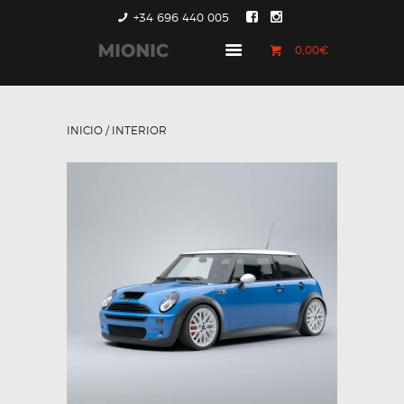
+34 696 440 005
0,00€
GENERACIÓN 1
GENERACIÓN 2
INICIO
/ INTERIOR
GENERACIÓN 3
COUNTRYMAN &
PACEMAN
CONTACTO