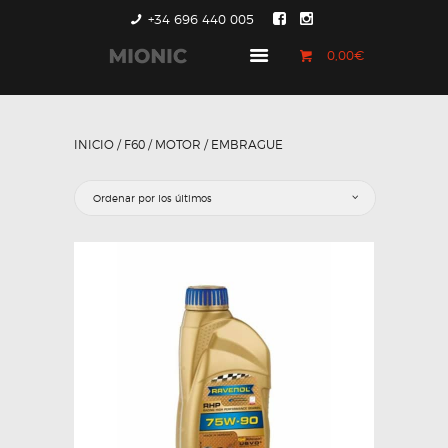
+34 696 440 005
0,00€
GENERACIÓN 1
GENERACIÓN 2
INICIO
/
F60
/
MOTOR
/ EMBRAGUE
GENERACIÓN 3
COUNTRYMAN &
PACEMAN
CONTACTO