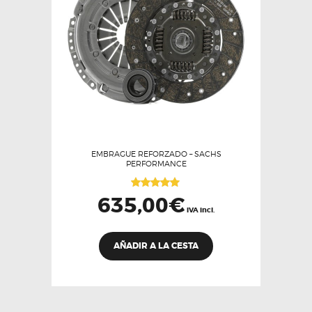
EMBRAGUE REFORZADO – SACHS
PERFORMANCE
Valorado
635,00
€
con
IVA incl.
5.00
de 5
AÑADIR A LA CESTA