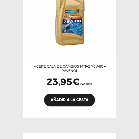
en
la
página
de
producto
ACEITE CAJA DE CAMBIOS MTF-2 75W80 –
RAVENOL
23,95
€
IVA incl.
AÑADIR A LA CESTA