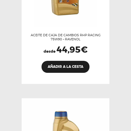
ACEITE DE CAJA DE CAMBIOS RHP RACING
75W90 – RAVENOL
44,95
€
desde
Este
AÑADIR A LA CESTA
producto
tiene
múltiples
variantes.
Las
opciones
se
pueden
elegir