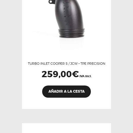
en
la
página
de
producto
TURBO INLET COOPER S / JCW – TPE PRECISION
259,00
€
IVA incl.
AÑADIR A LA CESTA