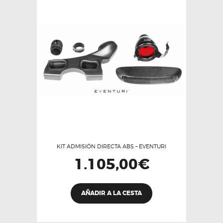
KIT ADMISIÓN DIRECTA ABS – EVENTURI
1.105,00
€
Este
AÑADIR A LA CESTA
producto
tiene
múltiples