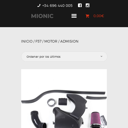
+34 696 440 005
0,00€
GENERACIÓN 1
GENERACIÓN 2
INICIO
/
F57
/
MOTOR
/ ADMISION
GENERACIÓN 3
COUNTRYMAN &
PACEMAN
CONTACTO