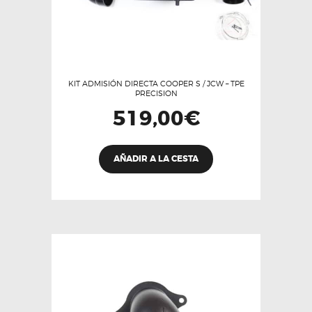
KIT ADMISIÓN DIRECTA COOPER S / JCW – TPE
PRECISION
519,00
€
Este
AÑADIR A LA CESTA
producto
tiene
múltiples
variantes.
Las
opciones
se
pueden
elegir