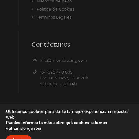
Métodos de pago
Política de Cookies
Términos Legales
Contáctanos
info@mionicracing.com
+34 696 440 005
L-V: 10 a 14h y 16 a 20h
Sábados: 10 a 14h
Utilizamos cookies para darte la mejor experiencia en nuestra
web.
Puedes informarte más sobre qué cookies estamos
utilizando
ajustes