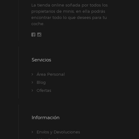
La tienda online soñada por todos los
página
propietarios de minis, en ella podrás
de
encontrar todo lo que desees para tu
producto
coche.
Servicios
Área Personal
Blog
Ofertas
Información
Envíos y Devoluciones