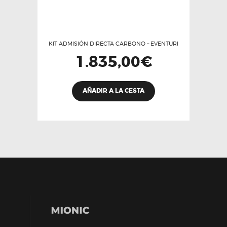
KIT ADMISIÓN DIRECTA CARBONO – EVENTURI
1.835,00
€
Este
AÑADIR A LA CESTA
producto
tiene
múltiples
variantes.
Las
opciones
se
pueden
elegir
en
la