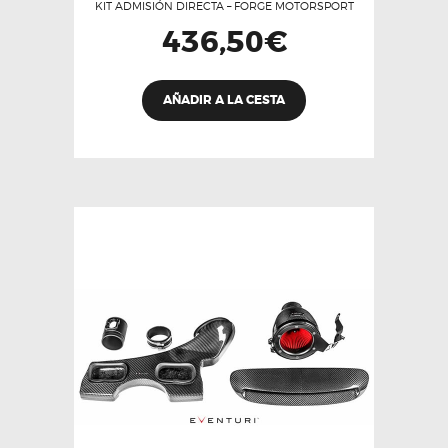
KIT ADMISIÓN DIRECTA – FORGE MOTORSPORT
436,50
€
Este
AÑADIR A LA CESTA
producto
tiene
múltiples
variantes.
Las
opciones
se
pueden
elegir
en
la
página
de
producto