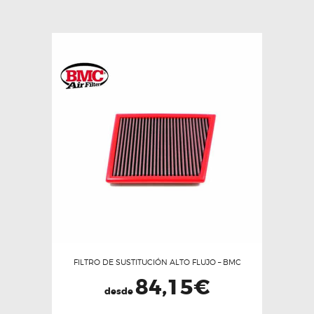
variantes.
Las
opciones
se
pueden
elegir
en
la
página
de
producto
FILTRO DE SUSTITUCIÓN ALTO FLUJO – BMC
84,15
€
desde
Este