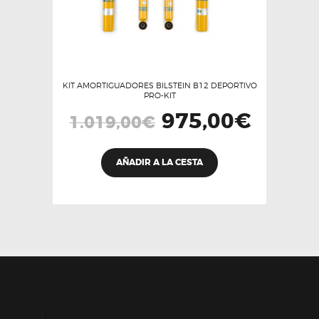
KIT AMORTIGUADORES BILSTEIN B12 DEPORTIVO
PRO-KIT
El
975,00
€
El
1.019,00
€
precio
precio
original
actual
era:
es:
1.019,00€.
975,00€.
AÑADIR A LA CESTA