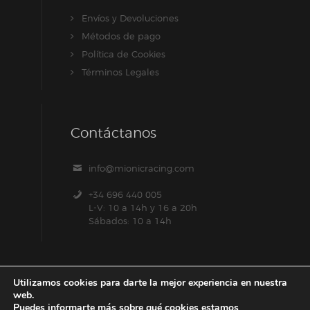
Envíos y Devoluciones
Métodos de pago
Política de Cookies
Términos Legales
Contáctanos
info@mionicracing.com
+34 696 440 005
L-V: 10 a 14h y 16 a 20h
Sábados: 10 a 14h
Utilizamos cookies para darte la mejor experiencia en nuestra
web.
Puedes informarte más sobre qué cookies estamos