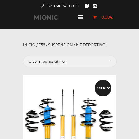
+34 696 440 005
0,00€
GENERACIÓN 1
GENERACIÓN 2
INICIO
/
F56
/
SUSPENSION
/ KIT DEPORTIVO
GENERACIÓN 3
COUNTRYMAN &
PACEMAN
CONTACTO
¡OFERTA!