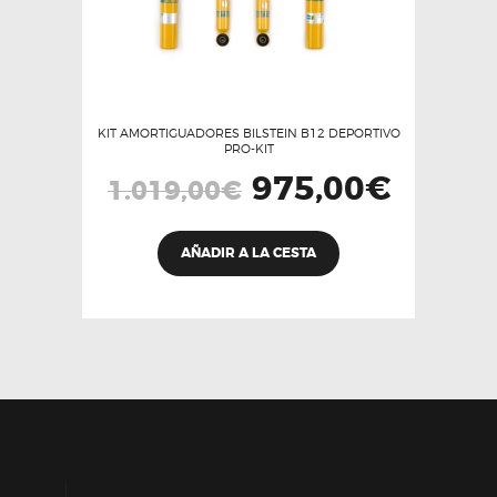
KIT AMORTIGUADORES BILSTEIN B12 DEPORTIVO
PRO-KIT
El
975,00
€
El
1.019,00
€
precio
precio
original
actual
era:
es:
1.019,00€.
975,00€.
AÑADIR A LA CESTA