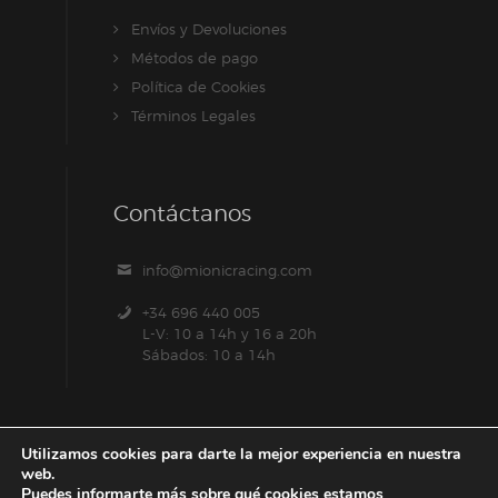
Envíos y Devoluciones
Métodos de pago
Política de Cookies
Términos Legales
Contáctanos
info@mionicracing.com
+34 696 440 005
L-V: 10 a 14h y 16 a 20h
Sábados: 10 a 14h
Utilizamos cookies para darte la mejor experiencia en nuestra
web.
Puedes informarte más sobre qué cookies estamos