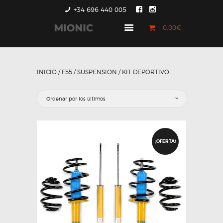
+34 696 440 005
0,00€
GENERACIÓN 1
GENERACIÓN 2
INICIO
/
F55
/
SUSPENSION
/ KIT DEPORTIVO
GENERACIÓN 3
COUNTRYMAN &
PACEMAN
CONTACTO
¡OFERTA!