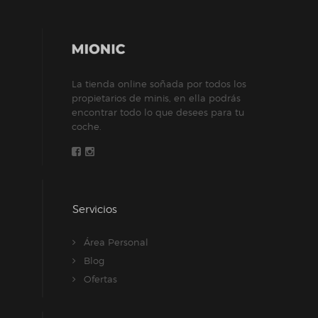
pueden
elegir
en
la
La tienda online soñada por todos los
página
propietarios de minis, en ella podrás
de
encontrar todo lo que desees para tu
producto
coche.
Servicios
Área Personal
Blog
Ofertas