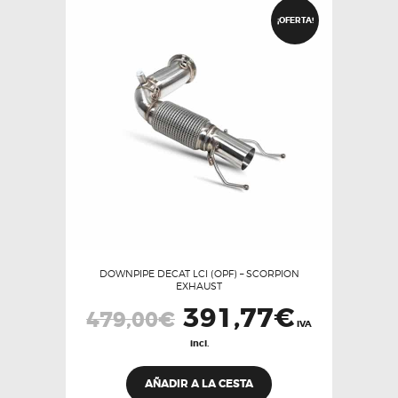
¡OFERTA!
DOWNPIPE DECAT LCI (OPF) – SCORPION
EXHAUST
El
391,77
€
El
479,00
€
precio
precio
IVA
original
actual
incl.
era:
es:
479,00€.
391,77€.
AÑADIR A LA CESTA