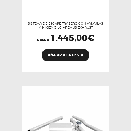
SISTEMA DE ESCAPE TRASERO CON VÁLVULAS
MINI GEN 3 LCI – REMUS EXHAUST
1.445,00
€
desde
Este
AÑADIR A LA CESTA
producto
tiene
múltiples
variantes.
Las
opciones
se
pueden
elegir
en