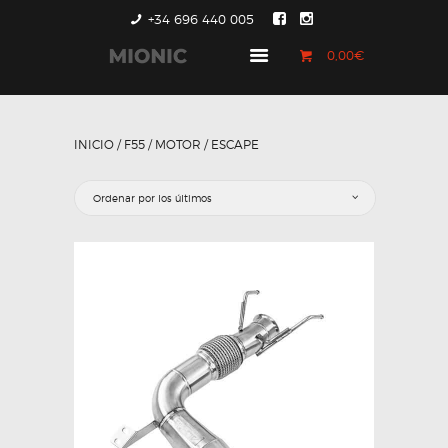
+34 696 440 005
0,00€
GENERACIÓN 1
GENERACIÓN 2
INICIO
/
F55
/
MOTOR
/ ESCAPE
GENERACIÓN 3
COUNTRYMAN &
PACEMAN
CONTACTO