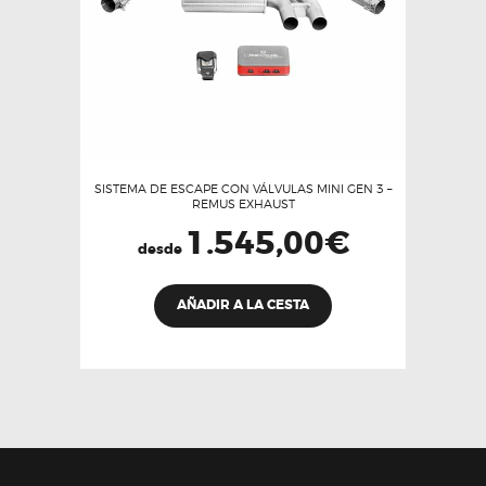
la
página
de
producto
SISTEMA DE ESCAPE CON VÁLVULAS MINI GEN 3 –
REMUS EXHAUST
1.545,00
€
desde
Este
AÑADIR A LA CESTA
producto
tiene
múltiples
variantes.
Las
opciones
se