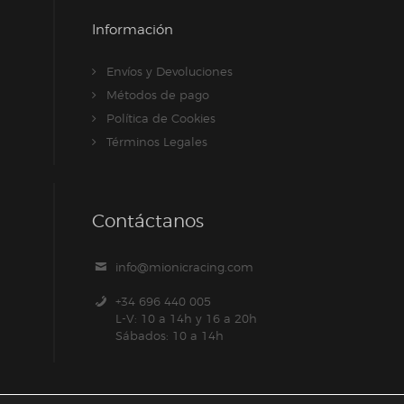
Información
Envíos y Devoluciones
Métodos de pago
Política de Cookies
Términos Legales
Contáctanos
info@mionicracing.com
+34 696 440 005
L-V: 10 a 14h y 16 a 20h
Sábados: 10 a 14h