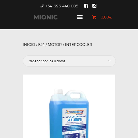
+34 696 440 005
0,00€
GENERACIÓN 1
GENERACIÓN 2
INICIO
/
F54
/
MOTOR
/ INTERCOOLER
GENERACIÓN 3
COUNTRYMAN &
PACEMAN
CONTACTO