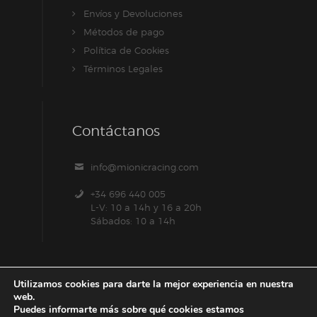
Envíos y Devoluciones
Métodos de pago
Política de Cookies
Términos Legales
Contáctanos
info@mionicracing.com
+34 696 440 005
L-V: 10 a 14h y 16 a 20h
Sábados: 10 a 14h
Utilizamos cookies para darte la mejor experiencia en nuestra
web.
Puedes informarte más sobre qué cookies estamos