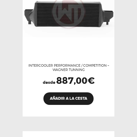
INTERCOOLER PERFORMANCE / COMPETITION –
WAGNER TUNNING
887,00
€
desde
Este
AÑADIR A LA CESTA
producto
tiene
múltiples
variantes.
Las