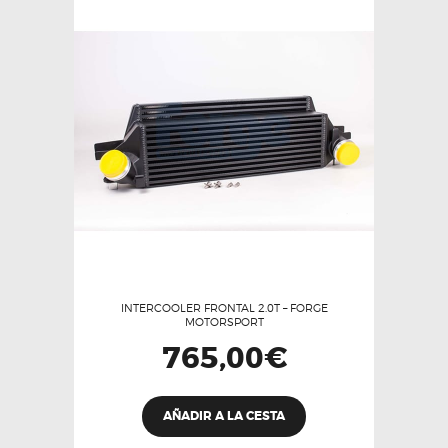
opciones
se
pueden
elegir
en
la
página
de
producto
INTERCOOLER FRONTAL 2.0T – FORGE
MOTORSPORT
765,00
€
AÑADIR A LA CESTA