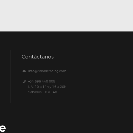
Contáctanos
info@mionicracing.com
+34 696 440 005
L-V: 10 a 14h y 16 a 20h
Sábados: 10 a 14h