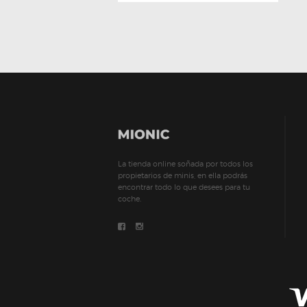
La tienda online soñada por todos los
propietarios de minis, en ella podrás
encontrar todo lo que desees para tu
coche.