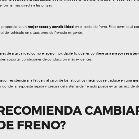
de forma más directa a las pinzas.
én proporciona un
mejor tacto y sensibilidad
en el pedal de freno. Esto permite al co
rol del vehículo en situaciones de frenado exigente.
ales de alta calidad como el acero inoxidable, lo que les confiere una
mayor resistenci
eden soportar condiciones de conducción más exigentes.
r resistencia a la fatiga y al calor de los latiguillos metálicos se traduce en una
may
 donde la respuesta rápida y precisa del sistema de frenado puede evitar un accidente
RECOMIENDA CAMBIA
 DE FRENO?