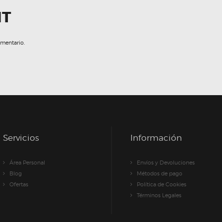
NT
omentario.
Servicios
Información
Área Personal
Envíos y Devoluciones
Blog
Métodos de pago
Ofertas
Política de Cookies
Términos Legales