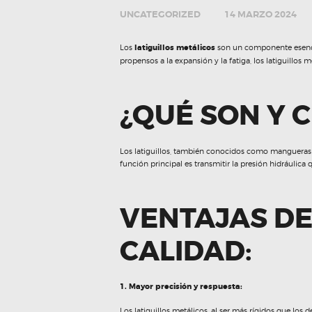
UNCATEGORIZED
14 MARZO 2024
Los
latiguillos metálicos
son un componente esencial
propensos a la expansión y la fatiga, los latiguillo
¿QUÉ SON Y 
Los latiguillos, también conocidos como mangueras d
función principal es transmitir la presión hidráulica 
VENTAJAS DE
CALIDAD:
1. Mayor precisión y respuesta:
Los latiguillos metálicos, al ser más rígidos que los