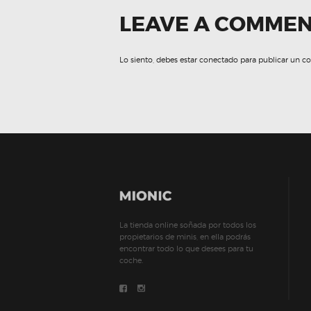
LEAVE A COMME
Lo siento, debes estar
conectado
para publicar un c
La tienda online soñada por todos los
propietarios de minis, en ella podrás
encontrar todo lo que desees para tu
coche.