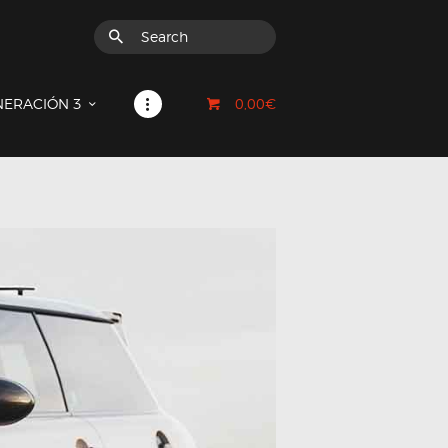
0,00€
NERACIÓN 3