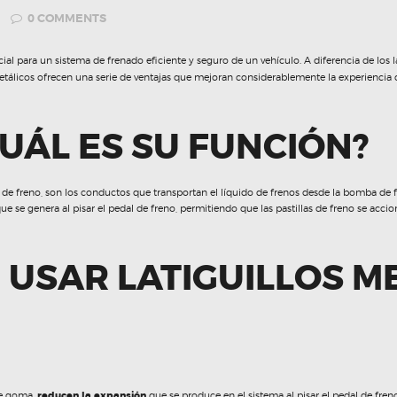
0
COMMENTS
 para un sistema de frenado eficiente y seguro de un vehículo. A diferencia de los l
s metálicos ofrecen una serie de ventajas que mejoran considerablemente la experiencia
CUÁL ES SU FUNCIÓN?
e freno, son los conductos que transportan el líquido de frenos desde la bomba de fr
que se genera al pisar el pedal de freno, permitiendo que las pastillas de freno se acci
 USAR LATIGUILLOS M
 de goma,
reducen la expansión
que se produce en el sistema al pisar el pedal de fren