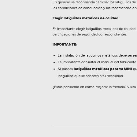
En general, se recomienda cambiar los latiguillos de
las condiciones de conducción y las recomendacione
Elegir latiguillos metálicos de calidad:
Es importante elegir latiguillos metálicos de calid
certificaciones de seguridad correspondientes.
IMPORTANTE:
La instalación de latiguillos metálicos debe ser re
Es importante consultar el manual del fabricante 
Si buscas
latiguillos metálicos para tu MINI
qu
latiguillos que se adapten a tu necesidad.
¿Estás pensando en cómo mejorar la frenada? Visita