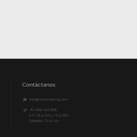
Contáctanos
info@mionicracing.com
+34 696 440 005
L-V: 10 a 14h y 16 a 20h
Sábados: 10 a 14h