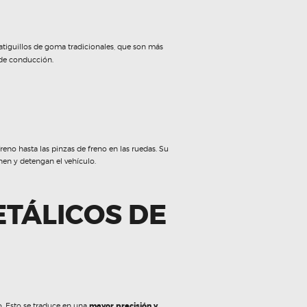
atiguillos de goma tradicionales, que son más
 de conducción.
eno hasta las pinzas de freno en las ruedas. Su
onen y detengan el vehículo.
ETÁLICOS DE
o. Esto se traduce en una
mayor precisión y