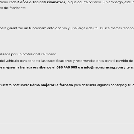
 freno cada
5 años o 100.000 kilómetros
, lo que ocurra primero. Sin embargo, este i
s del fabricante.
ad para garantizar un funcionamiento óptimo y una larga vida útil. Busca marcas reco
alizada por un profesional calificado.
del vehículo para conocer las especificaciones y recomendaciones para el cambio de la
e mejores la frenada
escríbenos al 696 440 005 o a
info@mionicracing.com
y te a
 nuestro post sobre
Cómo mejorar la frenada
para descubrir algunos consejos y truc