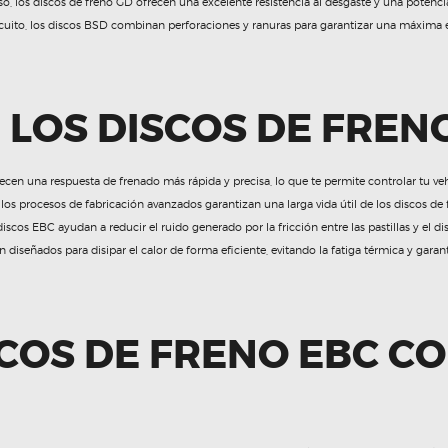
, los discos de freno GD ofrecen una excelente resistencia al desgaste y una potenci
uito, los discos BSD combinan perforaciones y ranuras para garantizar una máxima ef
 LOS DISCOS DE FREN
cen una respuesta de frenado más rápida y precisa, lo que te permite controlar tu v
 los procesos de fabricación avanzados garantizan una larga vida útil de los discos de
iscos EBC ayudan a reducir el ruido generado por la fricción entre las pastillas y el di
 diseñados para disipar el calor de forma eficiente, evitando la fatiga térmica y gar
SCOS DE FRENO EBC C