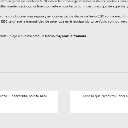
mplia gama de modelos MINI, desde la primera generación hasta los modelos más rec
tar nuestro catálogo online o ponerte en contacto con nuestro equipo de expertos.
¡
 de una conducción más segura y emocionante, los discos de freno EBC son la elecció
 EBC te ofrece la tranquilidad de saber que estás equipando tu vehículo con los mej
arle un ojo a nuestro artículo
Cómo mejorar la frenada.
 Pieza Fundamental para tu MINI
Todo lo que Necesitas Saber s