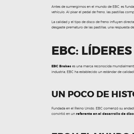
Antes de sumergirnos en el mundo de EBC, es fundam
vehículo. Al pisar el pedal de freno, las pastillas co
La calidad y el tipo de disco de freno influyen dire
desgaste prematuro de las pastillas, una respuesta de 
EBC: LÍDERE
EBC Brakes
es una marca reconocida mundialmente p
industria, EBC ha establecido un estándar de calidad
UN POCO DE HIST
Fundada en el Reino Unido, EBC comenzó su andadura
convirtió en un
referente en el desarrollo de disc