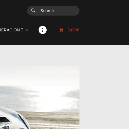
0,00€
NERACIÓN 3