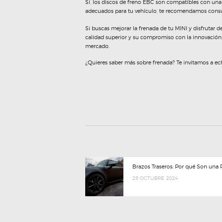
Sí, los
discos de freno EBC
son compatibles con una a
adecuados para tu vehículo, te recomendamos consul
Si buscas mejorar la frenada de tu MINI y disfrutar
calidad superior y su compromiso con la innovación,
mercado.
¿Quieres saber más sobre frenada? Te invitamos a ech
NAVEGACIÓN
Previous
Brazos Traseros: Por qué Son una
post:
29 OCTUBRE 2024
DE
ENTRADAS