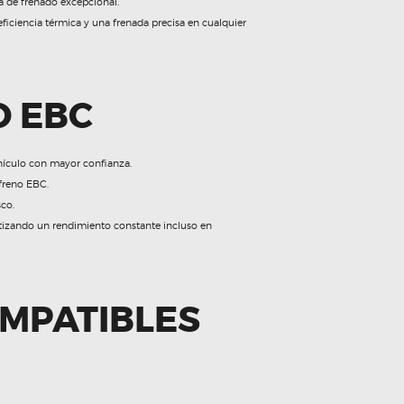
a de frenado excepcional.
iciencia térmica y una frenada precisa en cualquier
O EBC
ehículo con mayor confianza.
 freno EBC.
sco.
antizando un rendimiento constante incluso en
OMPATIBLES