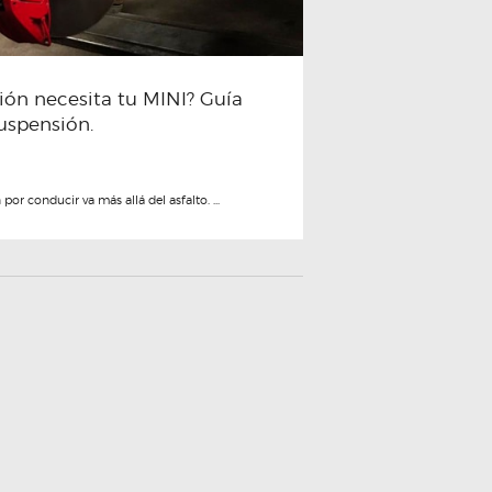
ión necesita tu MINI? Guía
suspensión.
r conducir va más allá del asfalto. ...