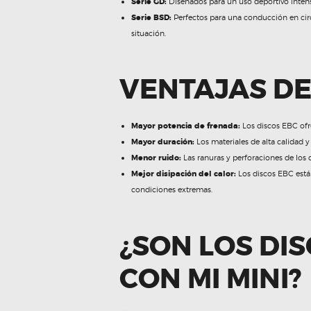
Serie GD:
Diseñados para un uso deportivo intenso
Serie BSD:
Perfectos para una conducción en circ
situación.
VENTAJAS DE
Mayor potencia de frenada:
Los discos EBC ofre
Mayor duración:
Los materiales de alta calidad y
Menor ruido:
Las ranuras y perforaciones de los d
Mejor disipación del calor:
Los discos EBC están
condiciones extremas.
¿SON LOS DI
CON MI MINI?