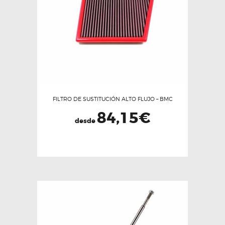
FILTRO DE SUSTITUCIÓN ALTO FLUJO – BMC
84,15
€
desde
Este
producto
tiene
múltiples
variantes.
Las
opciones