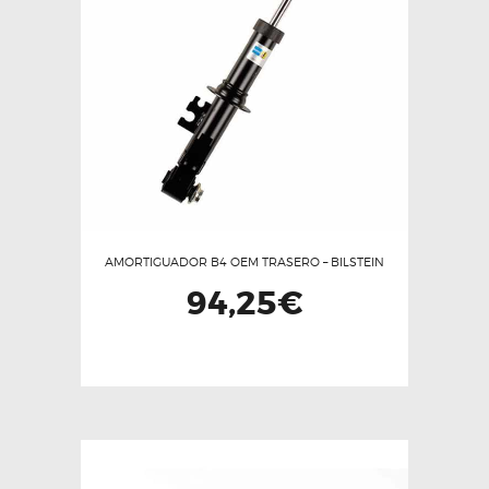
se
pueden
elegir
en
la
página
de
producto
AMORTIGUADOR B4 OEM TRASERO – BILSTEIN
94,25
€