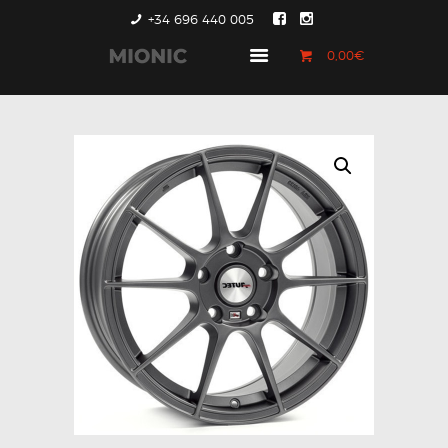
+34 696 440 005
0,00€
GENERACIÓN 1
GENERACIÓN 2
GENERACIÓN 3
COUNTRYMAN &
PACEMAN
CONTACTO