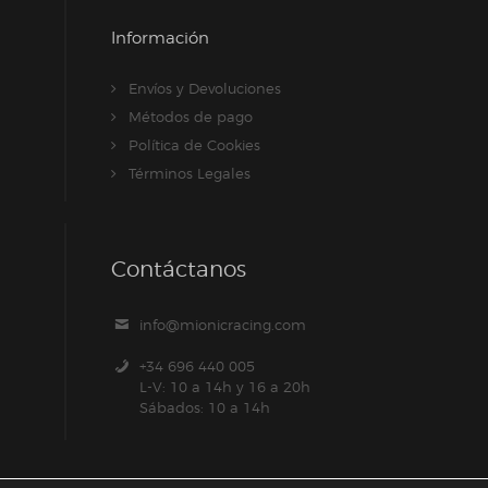
Información
Envíos y Devoluciones
Métodos de pago
Política de Cookies
Términos Legales
Contáctanos
info@mionicracing.com
+34 696 440 005
L-V: 10 a 14h y 16 a 20h
Sábados: 10 a 14h