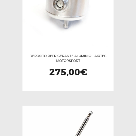
DEPOSITO REFRIGERANTE ALUMINIO – AIRTEC
MOTORSPORT
275,00
€
Este
producto
tiene
múltiples
variantes.
Las
opciones