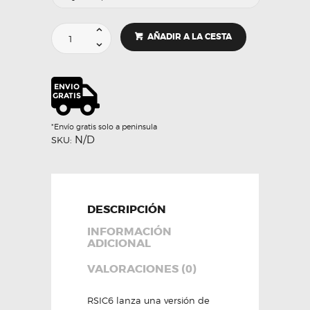
Volante
AÑADIR A LA CESTA
deportivo
carbono
–
RSIC6
cantidad
*Envío gratis solo a peninsula
N/D
SKU:
DESCRIPCIÓN
INFORMACIÓN
ADICIONAL
VALORACIONES (0)
RSIC6 lanza una versión de