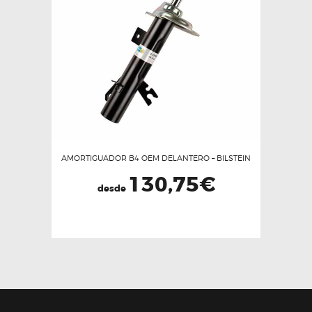
se
pueden
elegir
en
la
página
de
producto
AMORTIGUADOR B4 OEM DELANTERO – BILSTEIN
130,75
€
desde
Este
producto
tiene
múltiples
variantes.
Las