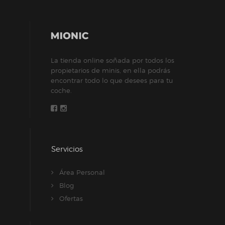
opciones
se
pueden
elegir
La tienda online soñada por todos los
en
propietarios de minis, en ella podrás
la
encontrar todo lo que desees para tu
página
coche.
de
producto
Servicios
Área Personal
Blog
Ofertas