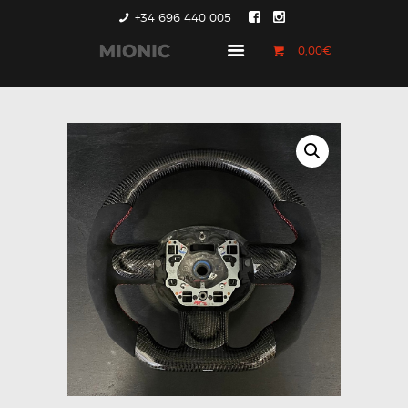
+34 696 440 005
0,00€
GENERACIÓN 1
GENERACIÓN 2
GENERACIÓN 3
COUNTRYMAN &
PACEMAN
CONTACTO