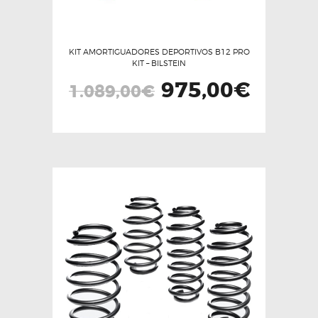
KIT AMORTIGUADORES DEPORTIVOS B12 PRO
KIT – BILSTEIN
El
975,00
€
El
1.089,00
€
precio
precio
original
actual
era:
es:
1.089,00€.
975,00€.