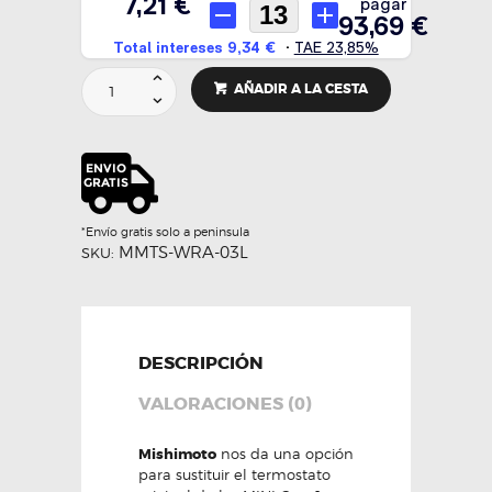
Termostato
AÑADIR A LA CESTA
racing
Cooper
S/JCW
-
Mishimoto
cantidad
*Envío gratis solo a peninsula
MMTS-WRA-03L
SKU:
DESCRIPCIÓN
VALORACIONES (0)
Mishimoto
nos da una opción
para sustituir el termostato