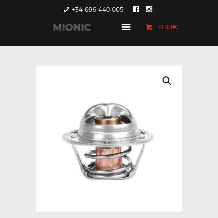
+34 696 440 005
0,00€
GENERACIÓN 1
GENERACIÓN 2
GENERACIÓN 3
COUNTRYMAN &
PACEMAN
CONTACTO