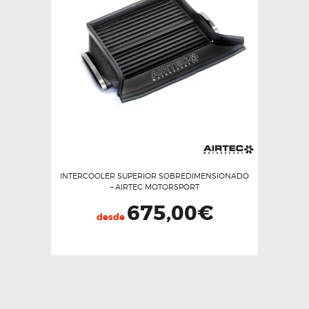
INTERCOOLER SUPERIOR SOBREDIMENSIONADO
– AIRTEC MOTORSPORT
675,00
€
desde
Este
producto
tiene
múltiples