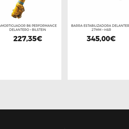
AMORTIGUADOR B6 PERFORMANCE
BARRA ESTABILIZADORA DELANTE
DELANTERO – BILSTEIN
27MM – H&R
227,35
€
345,00
€
Este
producto
tiene
múltiples
variantes.
Las
opciones
se
pueden
elegir
en
la
página