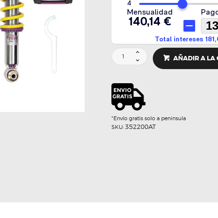
SUSPENSION
AÑADIR A LA
ROSCADA
V3
SIN
DDC
-
KW
cantidad
*Envío gratis solo a peninsula
352200AT
SKU: