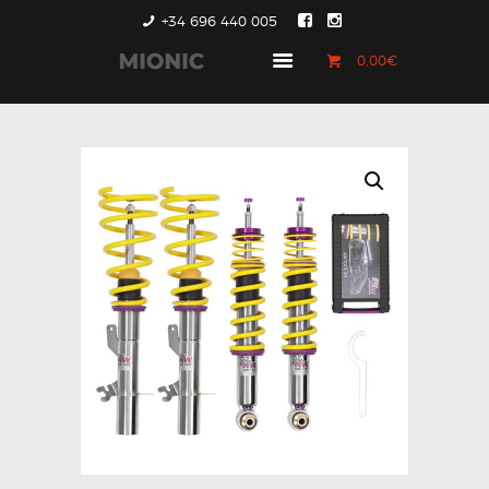
+34 696 440 005
0,00€
GENERACIÓN 1
GENERACIÓN 2
GENERACIÓN 3
COUNTRYMAN &
PACEMAN
CONTACTO