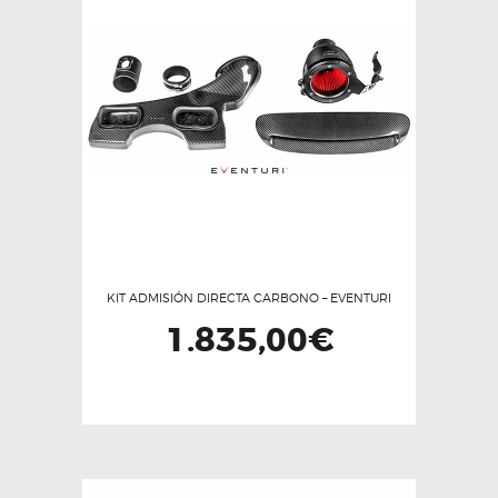
opciones
se
pueden
elegir
en
la
página
de
producto
KIT ADMISIÓN DIRECTA CARBONO – EVENTURI
1.835,00
€
Este
producto
tiene
múltiples