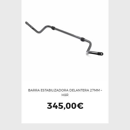
variantes.
Las
opciones
se
pueden
elegir
en
la
página
de
producto
BARRA ESTABILIZADORA DELANTERA 27MM –
H&R
345,00
€