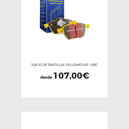
JUEGO DE PASTILLAS YELLOWSTUFF – EBC
107,00
€
desde
Este
producto
tiene
múltiples
variantes.
Las