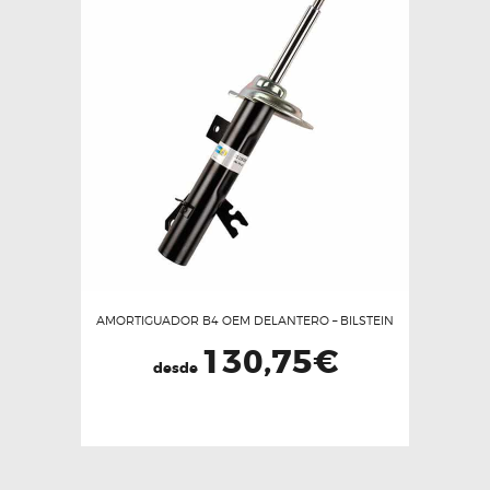
variantes.
Las
opciones
se
pueden
elegir
en
la
página
de
producto
AMORTIGUADOR B4 OEM DELANTERO – BILSTEIN
130,75
€
desde
Este
producto
tiene