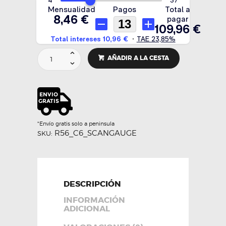
Soporte
AÑADIR A LA CESTA
Scangauge
fibra
de
carbono
-
RSIC6
cantidad
*Envío gratis solo a peninsula
R56_C6_SCANGAUGE
SKU:
DESCRIPCIÓN
INFORMACIÓN
ADICIONAL