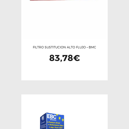
FILTRO SUSTITUCION ALTO FLUJO – BMC
83,78
€
Este
producto
tiene
múltiples
variantes.
Las
opciones
se