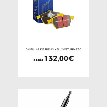
pueden
elegir
en
la
página
de
producto
PASTILLAS DE FRENO YELLOWSTUFF – EBC
132,00
€
desde
Este
producto
tiene
múltiples
variantes.
Las
opciones