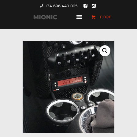
+34 696 440 005
0,00€
GENERACIÓN 1
GENERACIÓN 2
GENERACIÓN 3
COUNTRYMAN &
PACEMAN
CONTACTO