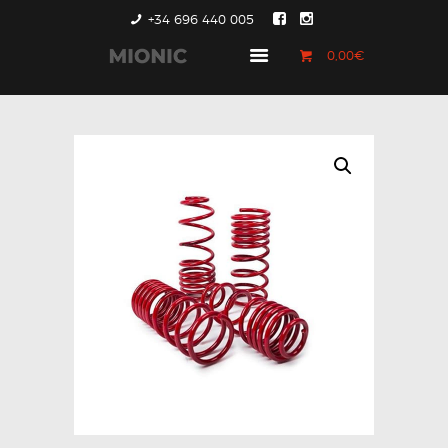
+34 696 440 005
0,00€
GENERACIÓN 1
GENERACIÓN 2
GENERACIÓN 3
COUNTRYMAN &
PACEMAN
CONTACTO