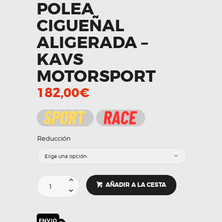
POLEA
CIGUEÑAL
ALIGERADA –
KAVS
MOTORSPORT
182,00
€
Reducción
Polea
AÑADIR A LA CESTA
cigueñal
aligerada
-
Kavs