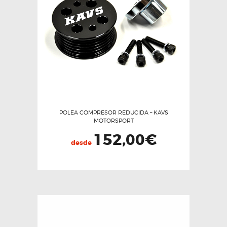
se
pueden
elegir
en
la
página
de
producto
POLEA COMPRESOR REDUCIDA – KAVS
MOTORSPORT
152,00
€
desde
Este
producto
tiene
múltiples
variantes.