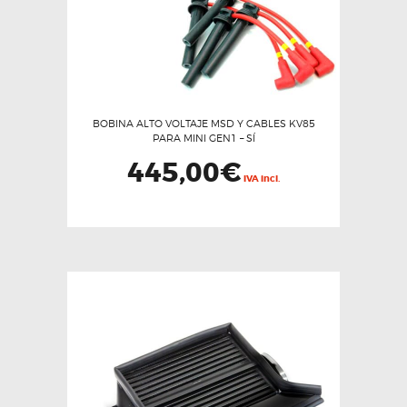
la
página
de
producto
BOBINA ALTO VOLTAJE MSD Y CABLES KV85
PARA MINI GEN1 – SÍ
445,00
€
IVA incl.