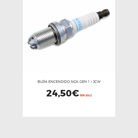
Las
opciones
se
pueden
elegir
en
la
página
de
producto
BUJÍA ENCENDIDO NGK GEN 1 – JCW
24,50
€
IVA incl.