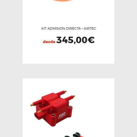
KIT ADMISION DIRECTA – AIRTEC
345,00
€
desde
Este
producto
tiene
múltiples
variantes.
Las
opciones
se
pueden
elegir
en