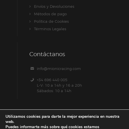
Envíos y Devoluciones
Métodos de pago
Política de Cookies
Términos Legales
Contáctanos
info@mionicracing.com
+34 696 440 005
L-V: 10 a 14h y 16 a 20h
Sábados: 10 a 14h
Utilizamos cookies para darte la mejor experiencia en nuestra
web.
Puedes informarte más sobre qué cookies estamos