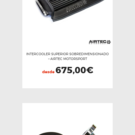
INTERCOOLER SUPERIOR SOBREDIMENSIONADO
– AIRTEC MOTORSPORT
675,00
€
desde
Este
producto
tiene
múltiples
variantes.
Las
opciones