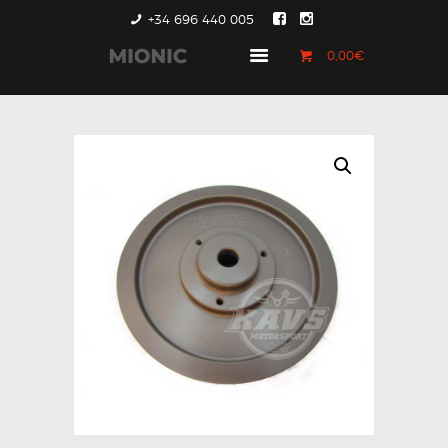
+34 696 440 005
0,00€
GENERACIÓN 1
GENERACIÓN 2
GENERACIÓN 3
COUNTRYMAN &
PACEMAN
CONTACTO