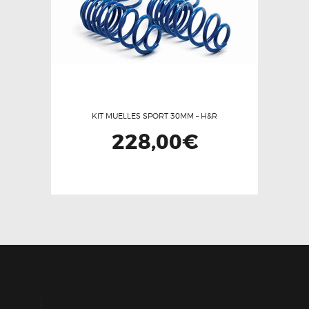
en
la
página
de
producto
KIT MUELLES SPORT 30MM – H&R
228,00
€