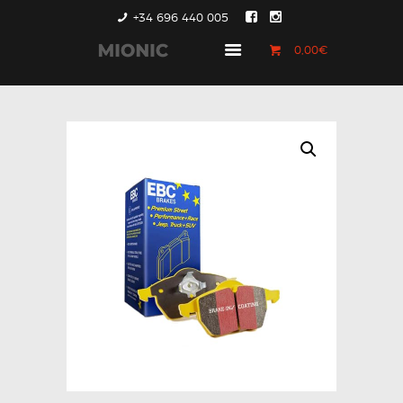
+34 696 440 005
0,00€
GENERACIÓN 1
GENERACIÓN 2
GENERACIÓN 3
COUNTRYMAN &
PACEMAN
CONTACTO