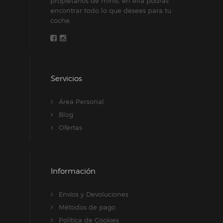
propietarios de minis, en ella podrás
encontrar todo lo que desees para tu
la
coche.
página
de
producto
Servicios
Área Personal
Blog
Ofertas
Información
Envíos y Devoluciones
Métodos de pago
Política de Cookies