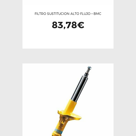
FILTRO SUSTITUCION ALTO FLUJO – BMC
83,78
€
Este
producto
tiene
múltiples
variantes.
Las
opciones
se
pueden
elegir
en
la
página