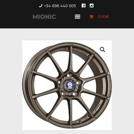
+34 696 440 005
0,00€
GENERACIÓN 1
GENERACIÓN 2
GENERACIÓN 3
COUNTRYMAN &
PACEMAN
CONTACTO