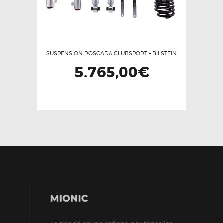
la
página
de
producto
SUSPENSION ROSCADA CLUBSPORT – BILSTEIN
5.765,00
€
La tienda online soñada por todos los