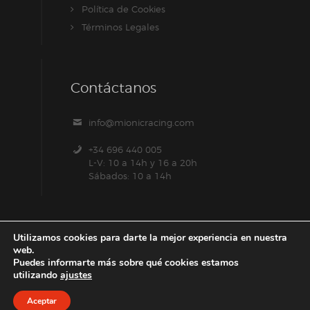
Política de Cookies
Términos Legales
Contáctanos
info@mionicracing.com
+34 696 440 005
L-V: 10 a 14h y 16 a 20h
Sábados: 10 a 14h
Utilizamos cookies para darte la mejor experiencia en nuestra
web.
Puedes informarte más sobre qué cookies estamos
utilizando
ajustes
Aceptar