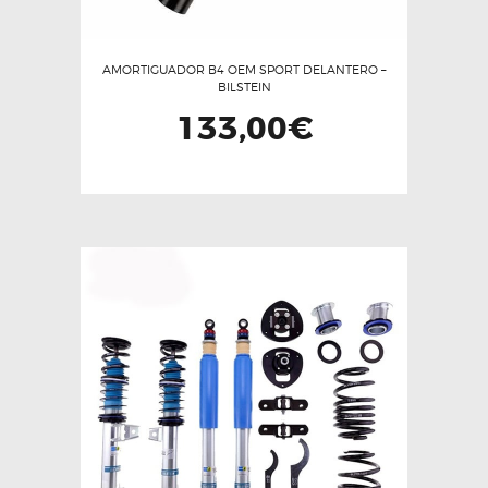
AMORTIGUADOR B4 OEM SPORT DELANTERO –
BILSTEIN
133,00
€
Este
producto
tiene
múltiples
variantes.
Las
opciones
se
pueden
elegir
en