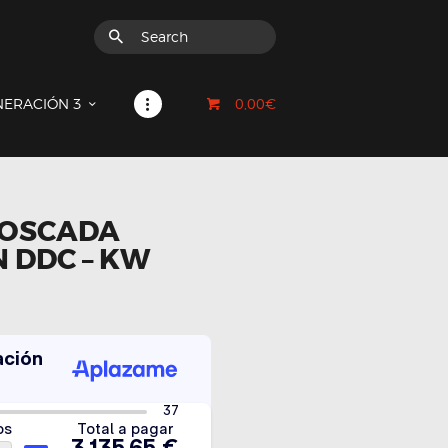
0,00€
NERACIÓN 3
ROSCADA
 DDC – KW