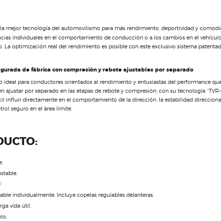
a mejor tecnología del automovilismo para más rendimiento, deportividad y comodida
cias individuales en el comportamiento de conducción o a los cambios en el vehículo, p
. La optimización real del rendimiento es posible con este exclusivo sistema patentad
igurada de fábrica con compresión y rebote ajustables por separado
rio ideal para conductores orientados al rendimiento y entusiastas del performance q
n ajustar por separado en las etapas de rebote y compresión, con su tecnología “TVR-
cil influir directamente en el comportamiento de la dirección, la estabilidad direcciona
rol seguro en el área límite.
DUCTO:
.
stable.
”
able individualmente. Incluye copelas regulables delanteras.
a vida útil.
lo.