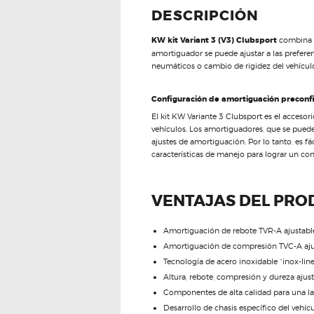
DESCRIPCIÓN
KW kit Variant 3 (V3) Clubsport
combina l
amortiguador se puede ajustar a las preferen
neumáticos o cambio de rigidez del vehículo
Configuración de amortiguación preconf
El kit KW Variante 3 Clubsport es el acceso
vehículos. Los amortiguadores, que se puede
ajustes de amortiguación. Por lo tanto, es fá
características de manejo para lograr un cont
VENTAJAS DEL PRO
Amortiguación de rebote TVR-A ajustable
Amortiguación de compresión TVC-A aju
Tecnología de acero inoxidable “inox-line
Altura, rebote, compresión y dureza ajust
Componentes de alta calidad para una larg
Desarrollo de chasis específico del vehícu