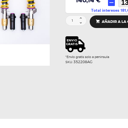
SUSPENSION
AÑADIR A LA
ROSCADA
CLUBSPORT
SIN
DDC
-
KW
cantidad
*Envío gratis solo a peninsula
352208AG
SKU: