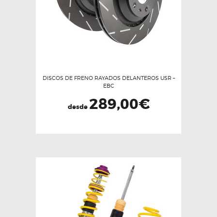
DISCOS DE FRENO RAYADOS DELANTEROS USR –
EBC
289,00
€
desde
Este
producto
tiene
múltiples
variantes.
Las
opciones
se