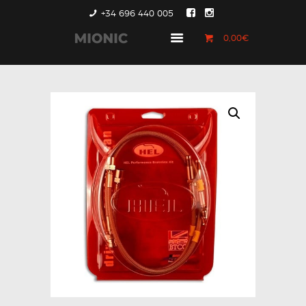
+34 696 440 005
0,00€
GENERACIÓN 1
GENERACIÓN 2
GENERACIÓN 3
COUNTRYMAN &
PACEMAN
CONTACTO