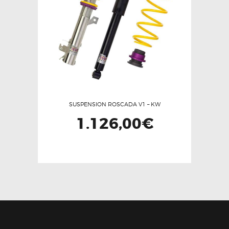
pueden
elegir
en
la
página
de
producto
SUSPENSION ROSCADA V1 – KW
1.126,00
€