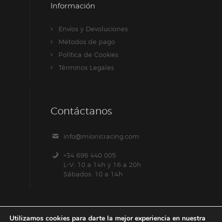
Información
Envíos y Devoluciones
Métodos de pago
Política de Cookies
Términos Legales
Contáctanos
info@mionicracing.com
+34 696 440 005
L-V: 10 a 14h y 16 a 20h
Sábados: 10 a 14h
Utilizamos cookies para darte la mejor experiencia en nuestra