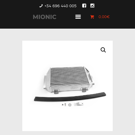
+34 696 440 005
0,00€
GENERACIÓN 1
GENERACIÓN 2
GENERACIÓN 3
COUNTRYMAN &
PACEMAN
CONTACTO