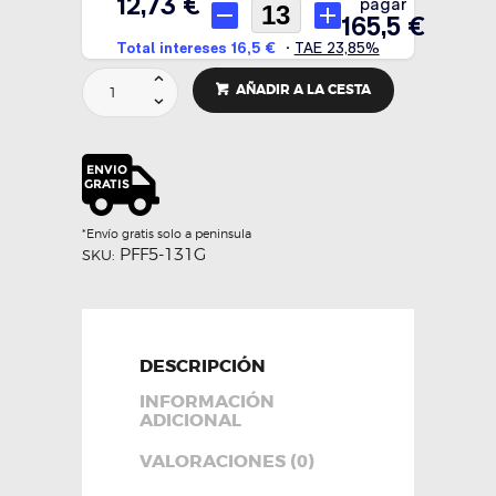
Espaciador
AÑADIR A LA CESTA
rotula
eje
delantero
-
Powerflex
cantidad
*Envío gratis solo a peninsula
PFF5-131G
SKU:
DESCRIPCIÓN
INFORMACIÓN
ADICIONAL
VALORACIONES (0)