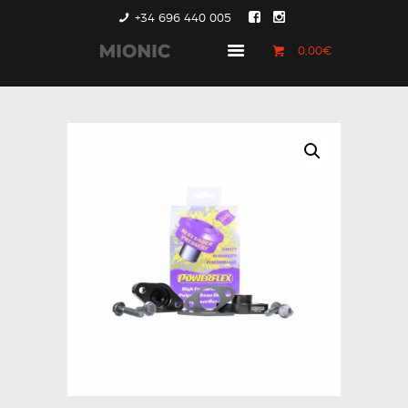
+34 696 440 005
0,00€
GENERACIÓN 1
GENERACIÓN 2
GENERACIÓN 3
COUNTRYMAN &
PACEMAN
CONTACTO