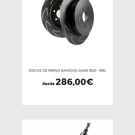
DISCOS DE FRENO RAYADOS GAMA BSD – EBC
286,00
€
desde
Este
producto
tiene
múltiples
variantes.
Las