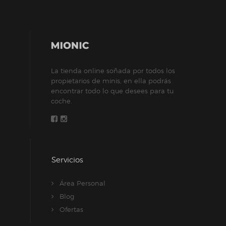
Las
opciones
se
pueden
elegir
La tienda online soñada por todos los
en
propietarios de minis, en ella podrás
la
encontrar todo lo que desees para tu
página
coche.
de
producto
Servicios
Área Personal
Blog
Ofertas