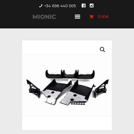
+34 696 440 005
0,00€
GENERACIÓN 1
GENERACIÓN 2
GENERACIÓN 3
COUNTRYMAN &
PACEMAN
CONTACTO