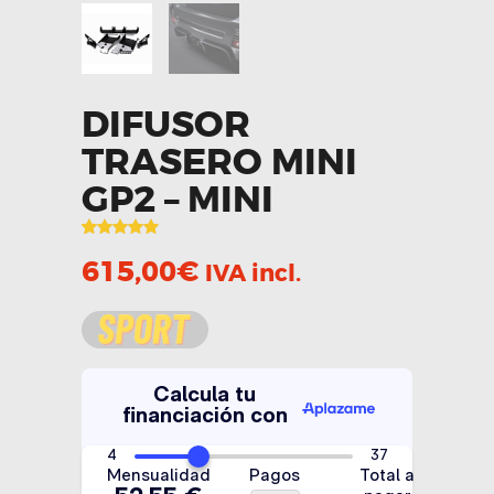
DIFUSOR
TRASERO MINI
GP2 – MINI
Valorado
1
con
5.00
de
615,00
€
IVA incl.
5 en base
a
valoración
de un
cliente