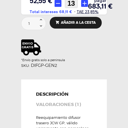
DIFUSOR
AÑADIR A LA CESTA
TRASERO
MINI
GP2
-
MINI
cantidad
*Envío gratis solo a peninsula
DIFGP-GEN2
SKU:
DESCRIPCIÓN
VALORACIONES (1)
Reequipamiento difusor
trasero JCW GP, válido