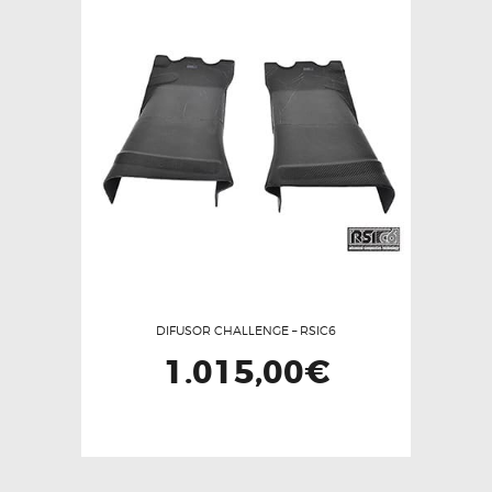
DIFUSOR CHALLENGE – RSIC6
1.015,00
€
Este
producto
tiene