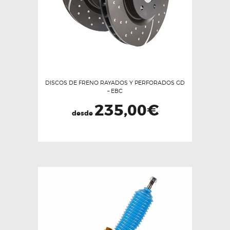
DISCOS DE FRENO RAYADOS Y PERFORADOS GD
– EBC
235,00
€
desde
Este
producto
tiene
múltiples
variantes.
Las
opciones
se