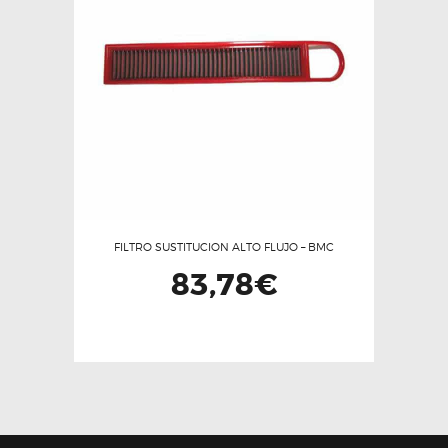
opciones
se
pueden
elegir
en
la
página
de
producto
FILTRO SUSTITUCION ALTO FLUJO – BMC
83,78
€
Este
producto
tiene
múltiples
variantes.