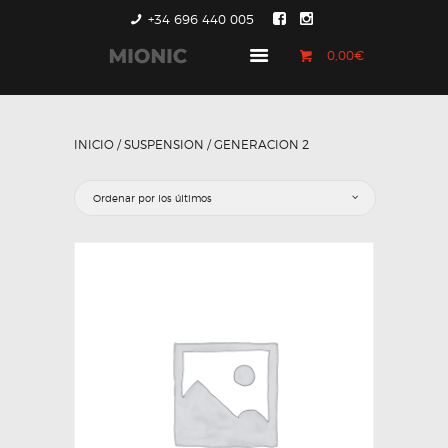
+34 696 440 005
0,00€
GENERACIÓN 1
GENERACIÓN 2
INICIO
/
SUSPENSION
/ GENERACION 2
GENERACIÓN 3
COUNTRYMAN &
PACEMAN
CONTACTO