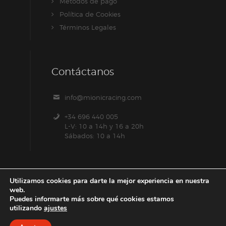
Métodos de pago
Política de Cookies
Términos Legales
Contáctanos
info@mionicracing.com
+34 696 440 005
L-V: 10 a 14h y 16 a 20h
Sábados: 10 a 14h
Utilizamos cookies para darte la mejor experiencia en nuestra
web.
Puedes informarte más sobre qué cookies estamos
utilizando
ajustes