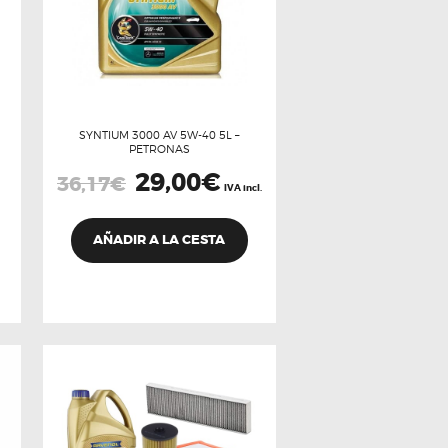
SYNTIUM 3000 AV 5W-40 5L –
PETRONAS
El
29,00
€
El
36,17
€
precio
precio
IVA incl.
original
actual
era:
es:
36,17€.
29,00€.
AÑADIR A LA CESTA