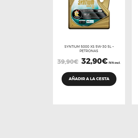
SYNTIUM 5000 XS 5W-30 5L –
PETRONAS
El
32,90
€
El
39,90
€
precio
precio
IVA incl.
original
actual
era:
es:
39,90€.
32,90€.
AÑADIR A LA CESTA