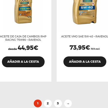
ACEITE DE CAJA DE CAMBIOS RHP
ACEITE VMO SAE 5W-40 – RAVENO
RACING 75W90 – RAVENOL
73,95
€
44,95
€
desde
IVA incl.
Este
producto
AÑADIR A LA CESTA
AÑADIR A LA CESTA
tiene
múltiples
variantes.
Las
opciones
se
pueden
elegir
1
2
3
→
en