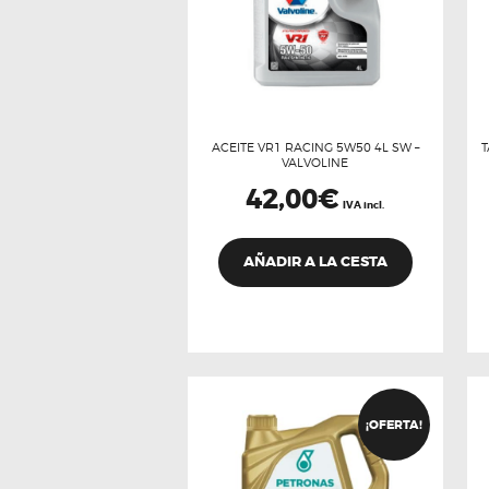
ACEITE VR1 RACING 5W50 4L SW –
T
VALVOLINE
42,00
€
IVA incl.
AÑADIR A LA CESTA
¡OFERTA!