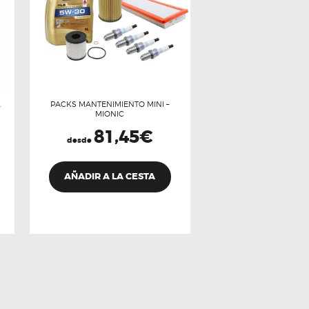
L
PACKS MANTENIMIENTO MINI –
MIONIC
81,45
€
desde
Este
producto
AÑADIR A LA CESTA
tiene
múltiples
variantes.
Las
opciones
se
pueden
elegir
en