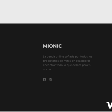
La tienda online soñada por todos los
propietarios de minis, en ella podrás
encontrar todo lo que desees para tu
coche.