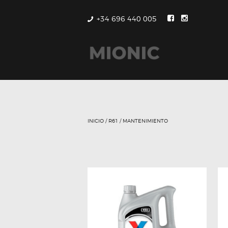
+34 696 440 005
INICIO
/
R61
/ MANTENIMIENTO