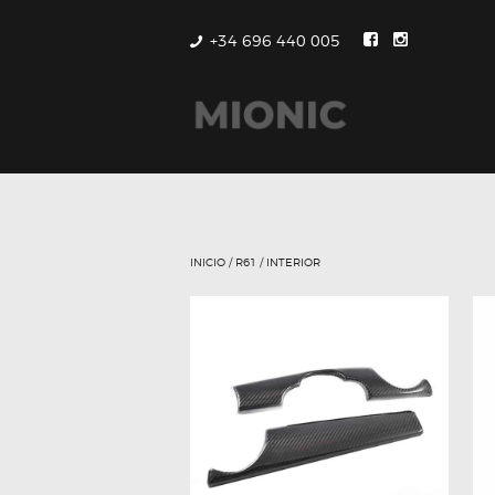
+34 696 440 005
INICIO
/
R61
/ INTERIOR