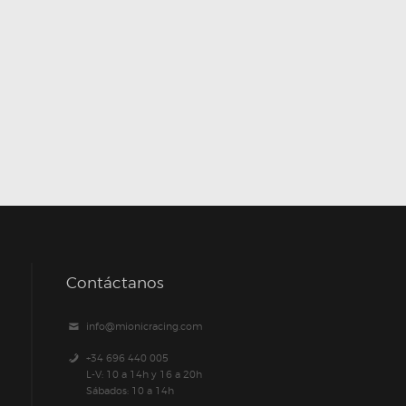
Contáctanos
info@mionicracing.com
+34 696 440 005
L-V: 10 a 14h y 16 a 20h
Sábados: 10 a 14h