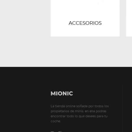
ACCESORIOS
La tienda online soñada por todos los
propietarios de minis, en ella podrás
encontrar todo lo que desees para tu
coche.