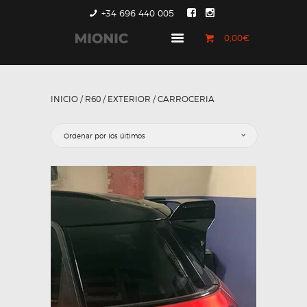
+34 696 440 005
0,00€
GENERACIÓN 1
GENERACIÓN 2
INICIO
/
R60
/
EXTERIOR
/ CARROCERIA
GENERACIÓN 3
COUNTRYMAN &
PACEMAN
CONTACTO