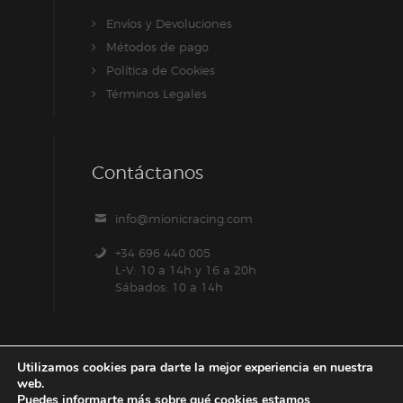
Envíos y Devoluciones
Métodos de pago
Política de Cookies
Términos Legales
Contáctanos
info@mionicracing.com
+34 696 440 005
L-V: 10 a 14h y 16 a 20h
Sábados: 10 a 14h
Utilizamos cookies para darte la mejor experiencia en nuestra
web.
Puedes informarte más sobre qué cookies estamos