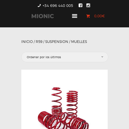
+34 696 440 005
0,00€
GENERACIÓN 1
GENERACIÓN 2
INICIO
/
R59
/
SUSPENSION
/ MUELLES
GENERACIÓN 3
COUNTRYMAN &
PACEMAN
CONTACTO