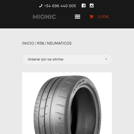
+34 696 440 005
0,00€
GENERACIÓN 1
GENERACIÓN 2
INICIO
/
R58
/ NEUMATICOS
GENERACIÓN 3
COUNTRYMAN &
PACEMAN
CONTACTO