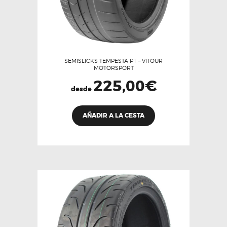
SEMISLICKS TEMPESTA P1 – VITOUR
MOTORSPORT
225,00
€
desde
Este
AÑADIR A LA CESTA
producto
tiene
múltiples
variantes.
Las
opciones
se
pueden
elegir