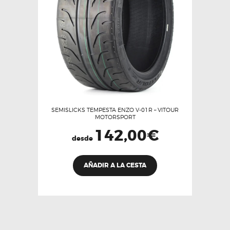
en
la
página
de
producto
SEMISLICKS TEMPESTA ENZO V-01R – VITOUR
MOTORSPORT
142,00
€
desde
Este
AÑADIR A LA CESTA
producto
tiene
múltiples
variantes.
Las