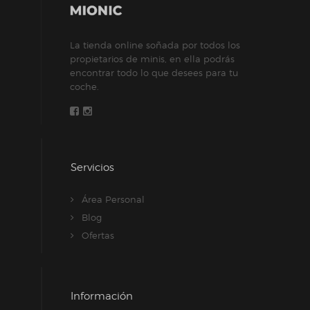
en
la
La tienda online soñada por todos los
página
propietarios de minis, en ella podrás
de
encontrar todo lo que desees para tu
producto
coche.
Servicios
Área Personal
Blog
Ofertas
Información