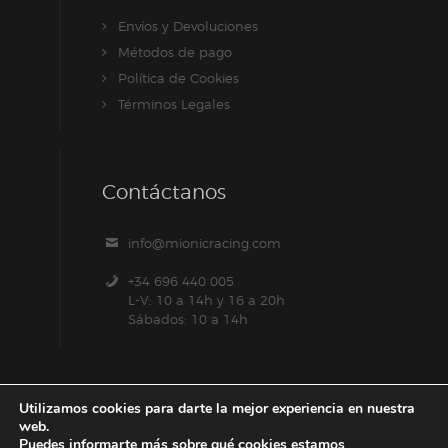
Envíos y Devoluciones
Métodos de pago
Política de Cookies
Términos Legales
Contáctanos
info@mionicracing.com
+34 696 440 005
L-V: 10 a 14h y 16 a 20h
Sábados: 10 a 14h
Utilizamos cookies para darte la mejor experiencia en nuestra
web.
Puedes informarte más sobre qué cookies estamos