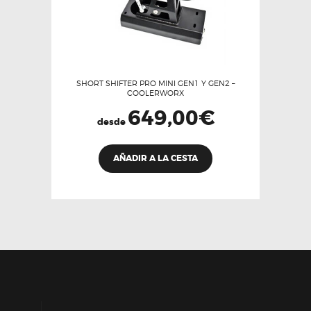
SHORT SHIFTER PRO MINI GEN1 Y GEN2 –
COOLERWORX
649,00
€
desde
Este
AÑADIR A LA CESTA
producto
tiene
múltiples
variantes.
Las
opciones
se
pueden
elegir