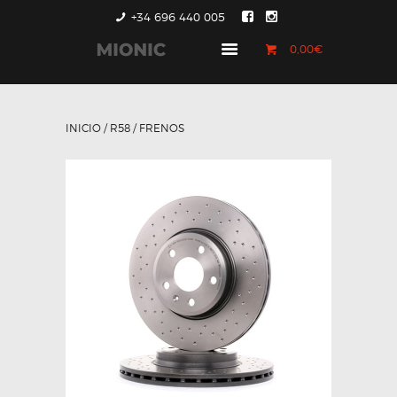
+34 696 440 005
0,00€
GENERACIÓN 1
GENERACIÓN 2
INICIO
/
R58
/ FRENOS
GENERACIÓN 3
COUNTRYMAN &
PACEMAN
CONTACTO