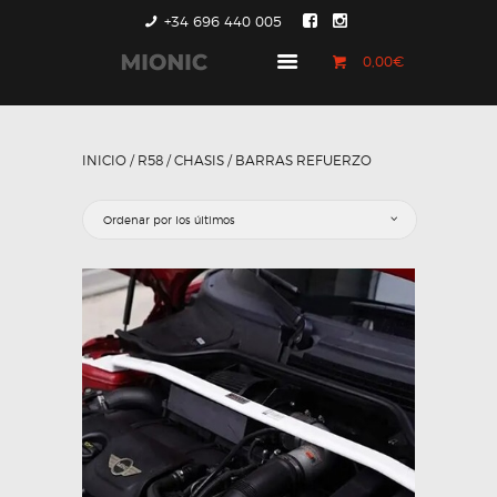
+34 696 440 005
0,00€
GENERACIÓN 1
GENERACIÓN 2
INICIO
/
R58
/
CHASIS
/ BARRAS REFUERZO
GENERACIÓN 3
COUNTRYMAN &
PACEMAN
CONTACTO