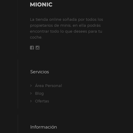
en
la
La tienda online soñada por todos los
página
propietarios de minis, en ella podrás
de
encontrar todo lo que desees para tu
producto
coche.
Servicios
Área Personal
Blog
Ofertas
Información