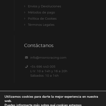
Envíos y Devoluciones
Métodos de pago
Política de Cookies
Términos Legales
Contáctanos
info@mionicracing.com
+34 696 440 005
L-V: 10 a 14h y 16 a 20h
Sábados: 10 a 14h
Utilizamos cookies para darte la mejor experiencia en nuestra
web.
Puedes informarte más sobre qué cookies estamos