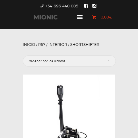
+34 696 440 005
0,00€
GENERACIÓN 1
GENERACIÓN 2
INICIO
/
R57
/
INTERIOR
/ SHORTSHIFTER
GENERACIÓN 3
COUNTRYMAN &
PACEMAN
CONTACTO