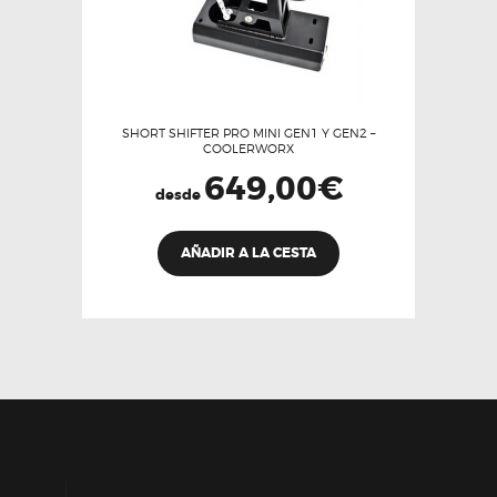
SHORT SHIFTER PRO MINI GEN1 Y GEN2 –
COOLERWORX
649,00
€
desde
Este
AÑADIR A LA CESTA
producto
tiene
múltiples
variantes.
Las
opciones
se
pueden
elegir