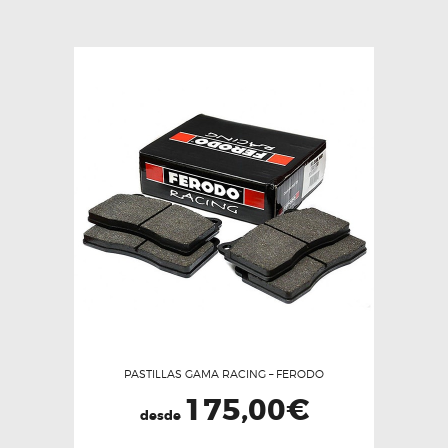
variantes.
Las
opciones
se
pueden
elegir
en
la
página
de
producto
PASTILLAS GAMA RACING – FERODO
175,00
€
desde
Este