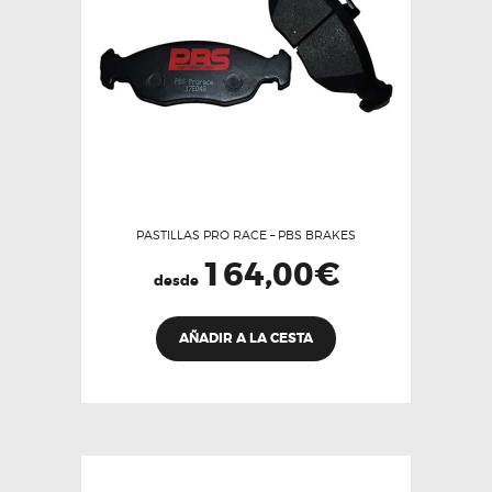
en
la
página
de
producto
PASTILLAS PRO RACE – PBS BRAKES
164,00
€
desde
Este
AÑADIR A LA CESTA
producto
tiene
múltiples
variantes.
Las
opciones