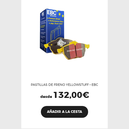
se
pueden
elegir
en
la
página
de
producto
PASTILLAS DE FRENO YELLOWSTUFF – EBC
132,00
€
desde
Este
AÑADIR A LA CESTA
producto
tiene
múltiples