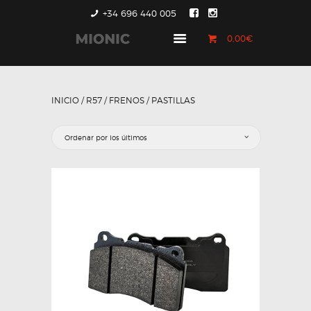
+34 696 440 005
0,00€
GENERACIÓN 1
GENERACIÓN 2
INICIO
/
R57
/
FRENOS
/ PASTILLAS
GENERACIÓN 3
COUNTRYMAN &
PACEMAN
CONTACTO