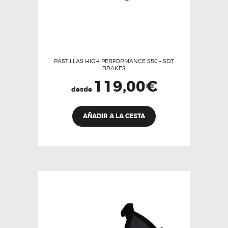
PASTILLAS HIGH PERFORMANCE S50 – SDT
BRAKES
119,00
€
desde
Este
AÑADIR A LA CESTA
producto
tiene
múltiples
variantes.
Las
opciones
se
pueden
elegir