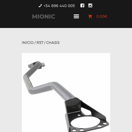
+34 696 440 005
0,00€
GENERACIÓN 1
GENERACIÓN 2
INICIO
/
R57
/ CHASIS
GENERACIÓN 3
COUNTRYMAN &
PACEMAN
CONTACTO