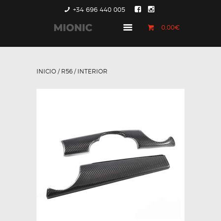
+34 696 440 005
0,00€
GENERACIÓN 1
GENERACIÓN 2
INICIO
/
R56
/ INTERIOR
GENERACIÓN 3
COUNTRYMAN &
PACEMAN
CONTACTO