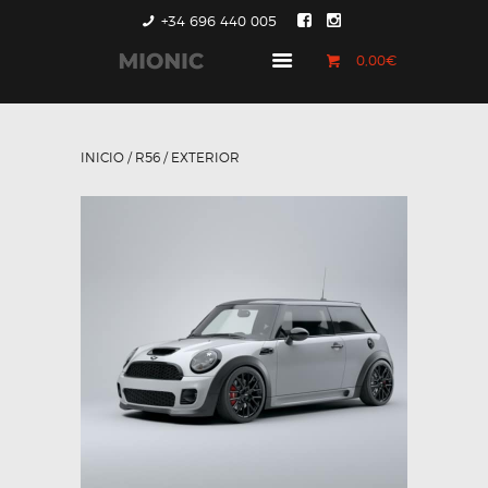
+34 696 440 005
0,00€
GENERACIÓN 1
GENERACIÓN 2
INICIO
/
R56
/ EXTERIOR
GENERACIÓN 3
COUNTRYMAN &
PACEMAN
CONTACTO