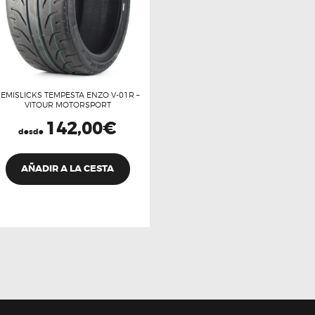
SEMISLICKS TEMPESTA ENZO V-01R –
VITOUR MOTORSPORT
142,00
€
desde
Este
producto
AÑADIR A LA CESTA
tiene
múltiples
variantes.
Las
opciones
se
pueden
elegir
en