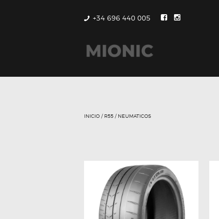
+34 696 440 005
INICIO
/
R55
/ NEUMATICOS