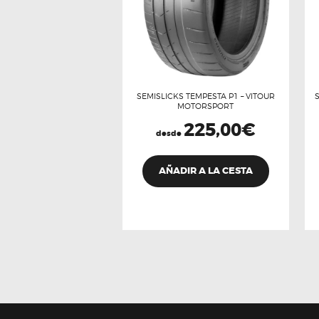
SEMISLICKS TEMPESTA P1 – VITOUR
MOTORSPORT
225,00
€
desde
Este
producto
AÑADIR A LA CESTA
tiene
múltiples
variantes.
Las
opciones
se
pueden
elegir
en