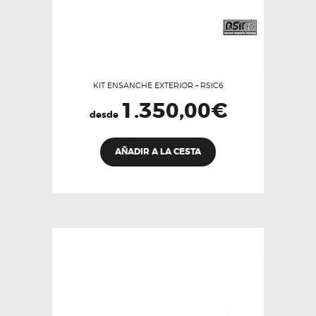
KIT ENSANCHE EXTERIOR – RSIC6
1.350,00
€
desde
Este
AÑADIR A LA CESTA
producto
tiene
múltiples
variantes.
Las
opciones
se
pueden
elegir