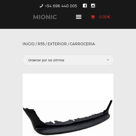
+34 696 440 005
0,00€
GENERACIÓN 1
GENERACIÓN 2
INICIO
/
R55
/
EXTERIOR
/ CARROCERIA
GENERACIÓN 3
COUNTRYMAN &
PACEMAN
CONTACTO