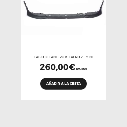
en
la
página
de
producto
LABIO DELANTERO KIT AERO 2 – MINI
260,00
€
IVA incl.
AÑADIR A LA CESTA