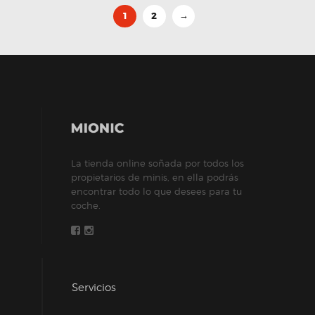
1
2
→
La tienda online soñada por todos los
propietarios de minis, en ella podrás
encontrar todo lo que desees para tu
coche.
Servicios