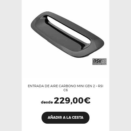
ENTRADA DE AIRE CARBONO MINI GEN 2 – RSI
C6
229,00
€
desde
Este
AÑADIR A LA CESTA
producto
tiene