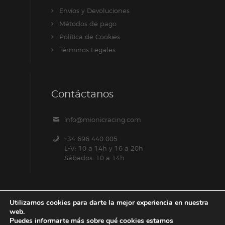
Envíos y Devoluciones
Métodos de pago
Política de Cookies
Términos Legales
Contáctanos
info@mionicracing.com
+34 696 440 005
L-V: 10 a 14h y 16 a 20h
Sábados: 10 a 14h
Utilizamos cookies para darte la mejor experiencia en nuestra
web.
Puedes informarte más sobre qué cookies estamos