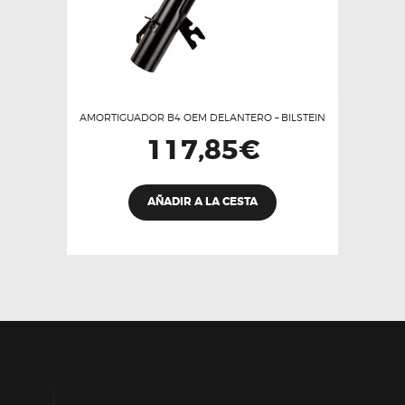
AMORTIGUADOR B4 OEM DELANTERO – BILSTEIN
117,85
€
Este
AÑADIR A LA CESTA
producto
tiene
múltiples
variantes.
Las
opciones
se
pueden
elegir