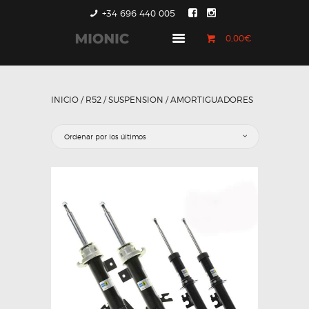
+34 696 440 005
0,00€
GENERACIÓN 1
GENERACIÓN 2
INICIO
/
R52
/
SUSPENSION
/ AMORTIGUADORES
GENERACIÓN 3
COUNTRYMAN &
PACEMAN
CONTACTO