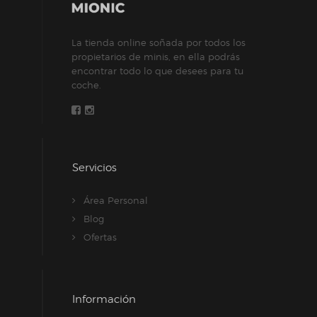
en
la
La tienda online soñada por todos los
página
propietarios de minis, en ella podrás
de
encontrar todo lo que desees para tu
producto
coche.
Servicios
Área Personal
Blog
Ofertas
Información