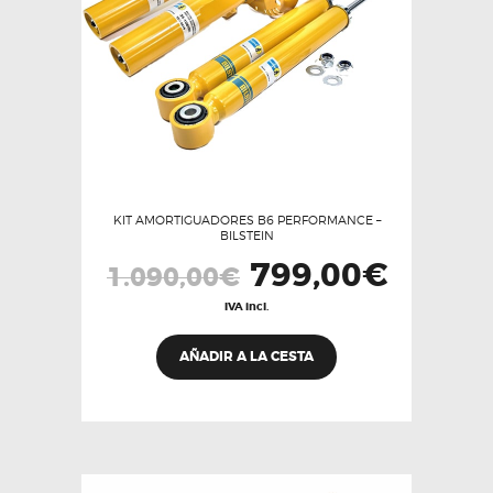
KIT AMORTIGUADORES B6 PERFORMANCE –
BILSTEIN
El
799,00
€
El
1.090,00
€
precio
precio
original
actual
IVA incl.
era:
es:
1.090,00€.
799,00€.
AÑADIR A LA CESTA