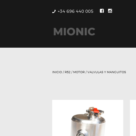
+34 696 440 005
INICIO
/
R52
/
MOTOR
/ VALVULAS Y MANGUITOS