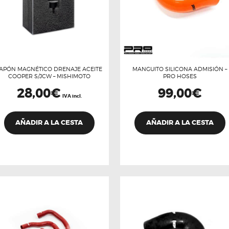
APÓN MAGNÉTICO DRENAJE ACEITE
MANGUITO SILICONA ADMISIÓN –
COOPER S/JCW – MISHIMOTO
PRO HOSES
28,00
€
99,00
€
IVA incl.
E
p
AÑADIR A LA CESTA
AÑADIR A LA CESTA
t
m
v
L
o
s
p
e
e