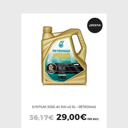
¡OFERTA!
SYNTIUM 3000 AV 5W-40 5L – PETRONAS
El
29,00
€
El
36,17
€
precio
precio
IVA incl.
original
actual
era:
es: