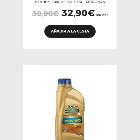
SYNTIUM 5000 XS 5W-30 5L – PETRONAS
El
32,90
€
El
39,90
€
precio
precio
IVA incl.
original
actual
era:
es:
39,90€.
32,90€.
AÑADIR A LA CESTA