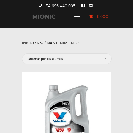
+34 696 440 005
0,00€
GENERACIÓN 1
GENERACIÓN 2
INICIO
/
R52
/ MANTENIMIENTO
GENERACIÓN 3
COUNTRYMAN &
PACEMAN
CONTACTO