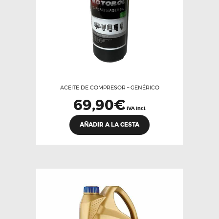
la
página
de
producto
ACEITE DE COMPRESOR – GENÉRICO
69,90
€
IVA incl.
AÑADIR A LA CESTA