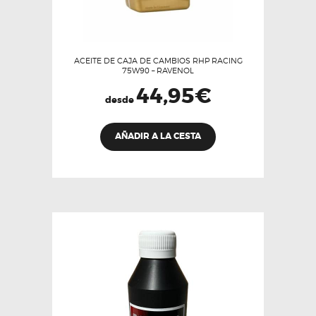
ACEITE DE CAJA DE CAMBIOS RHP RACING
75W90 – RAVENOL
44,95
€
desde
Este
AÑADIR A LA CESTA
producto
tiene
múltiples
variantes.
Las
opciones
se
pueden
elegir
en