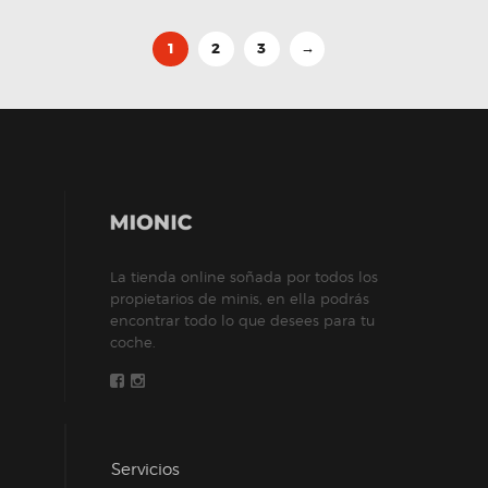
1
2
3
→
La tienda online soñada por todos los
propietarios de minis, en ella podrás
encontrar todo lo que desees para tu
coche.
Servicios