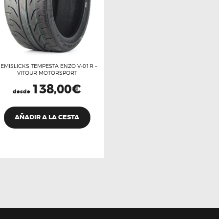
SEMISLICKS TEMPESTA ENZO V-01R –
VITOUR MOTORSPORT
138,00
€
desde
Este
producto
AÑADIR A LA CESTA
tiene
múltiples
variantes.
Las
opciones
se
pueden
elegir
en