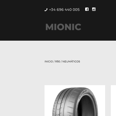
+34 696 440 005
INICIO
/
R50
/ NEUMÁTICOS