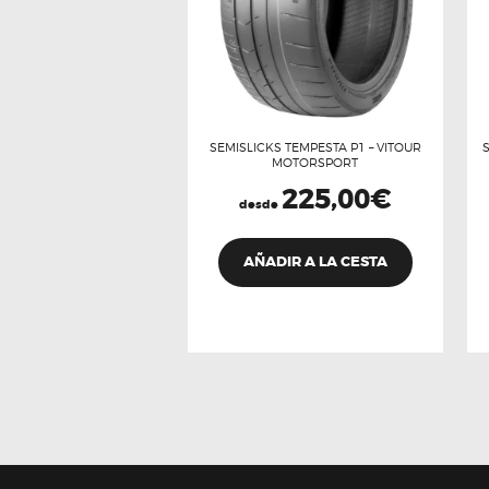
SEMISLICKS TEMPESTA P1 – VITOUR
MOTORSPORT
225,00
€
desde
Este
producto
AÑADIR A LA CESTA
tiene
múltiples
variantes.
Las
opciones
se
pueden
elegir
en