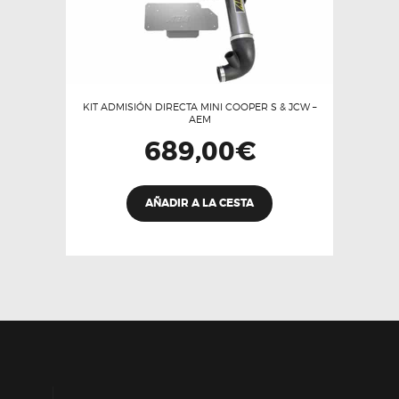
KIT ADMISIÓN DIRECTA MINI COOPER S & JCW –
AEM
689,00
€
Este
AÑADIR A LA CESTA
producto
tiene
múltiples
variantes.
Las
opciones
se
pueden
elegir