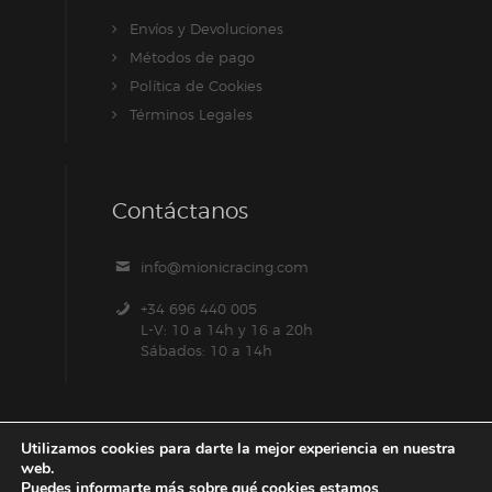
Envíos y Devoluciones
Métodos de pago
Política de Cookies
Términos Legales
Contáctanos
info@mionicracing.com
+34 696 440 005
L-V: 10 a 14h y 16 a 20h
Sábados: 10 a 14h
Utilizamos cookies para darte la mejor experiencia en nuestra
web.
Puedes informarte más sobre qué cookies estamos