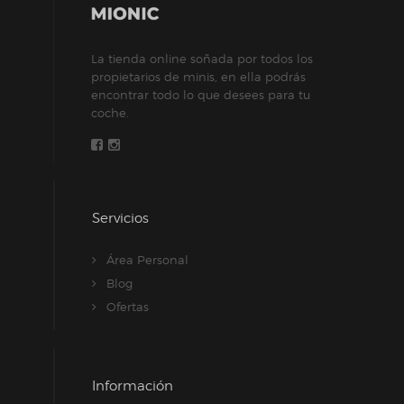
en
la
La tienda online soñada por todos los
página
propietarios de minis, en ella podrás
de
encontrar todo lo que desees para tu
producto
coche.
Servicios
Área Personal
Blog
Ofertas
Información