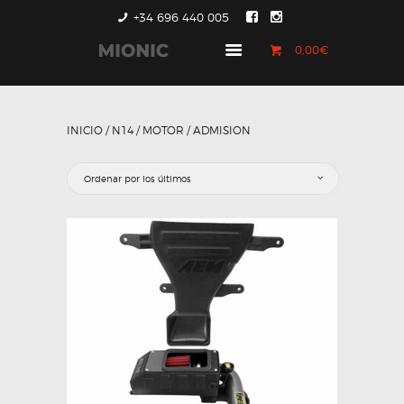
+34 696 440 005
0,00€
GENERACIÓN 1
GENERACIÓN 2
INICIO
/
N14
/
MOTOR
/ ADMISION
GENERACIÓN 3
COUNTRYMAN &
PACEMAN
CONTACTO