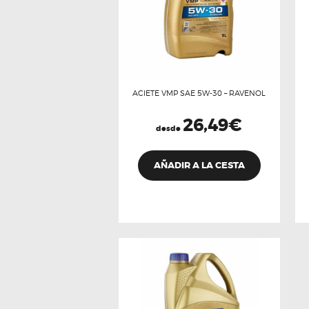
ACIETE VMP SAE 5W-30 – RAVENOL
26,49
€
desde
Este
producto
AÑADIR A LA CESTA
tiene
múltiples
variantes.
Las
opciones
se
pueden
elegir
en