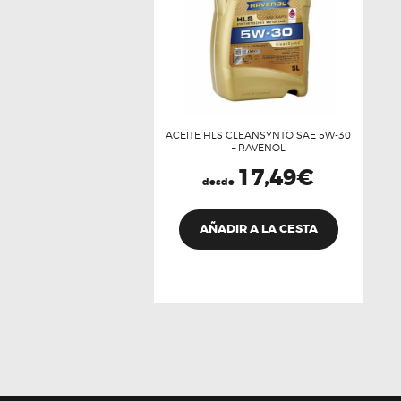
la
página
de
producto
ACEITE HLS CLEANSYNTO SAE 5W-30
– RAVENOL
17,49
€
desde
Este
producto
AÑADIR A LA CESTA
tiene
múltiples
variantes.
Las
opciones
se
pueden
elegir
en