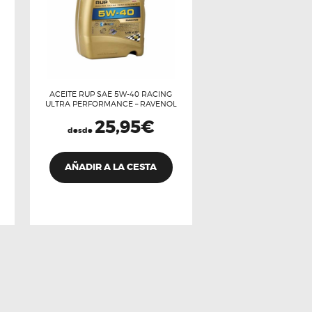
ACEITE RUP SAE 5W-40 RACING
ULTRA PERFORMANCE – RAVENOL
25,95
€
desde
ste
Este
roducto
producto
AÑADIR A LA CESTA
iene
tiene
últiples
múltiples
ariantes.
variantes.
as
Las
pciones
opciones
e
se
ueden
pueden
legir
elegir
n
en