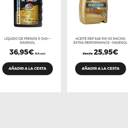
LÍQUIDO DE FRENOS R 340+ –
ACEITE REP SAE 5W-30 RACING
RAVENOL
EXTRA PERFORMANCE – RAVENOL
36,95
€
25,95
€
desde
IVA incl.
E
p
AÑADIR A LA CESTA
AÑADIR A LA CESTA
t
m
v
L
o
s
p
e
e